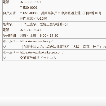
電話
075-353-9901
〒530-0001
神戸支店
〒651-0086 兵庫県神戸市中央区磯上通8丁目3番10号
井門三宮ビル10階
最寄駅
ＪＲ三宮駅、阪急三宮駅徒歩4分
電話
078-242-3041
受付時間
月曜～土曜 9:00～17:30
ホームペー
https://www.miolaw.jp/
ジ
（弁護士法人みお綜合法律事務所（大阪、京都、神戸）の
ホームペー
https://www.jikokaiketsu.com/
ジ
交通事故解決ドットコム